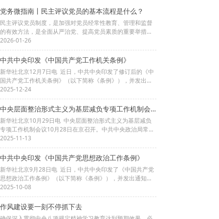
党务微指南丨民主评议党员的基本流程是什么？
民主评议党员制度，是加强对党员经常性教育、管理和监督
的有效方法，是全面从严治党、提高党员素质的重要举措。
作为党的组织生活的重要组成部分，如何开展民主评议党
2026-01-26
员？基本流程是什么？一起了解。
中共中央印发《中国共产党工作机关条例》
新华社北京12月7日电 近日，中共中央印发了修订后的《中
国共产党工作机关条例》（以下简称《条例》），并发出通
知，要求各地区各部门认真遵照执行。
2025-12-24
中央层面整治形式主义为基层减负专项工作机制会议在京召开
新华社北京10月29日电 中央层面整治形式主义为基层减负
专项工作机制会议10月28日在京召开。中共中央政治局常
委、中央书记处书记蔡奇出席会议并讲话。他强调，要认真
2025-11-13
学习贯彻党的二十届四中全会精神和习近平总书记重要指示
精神，锲而不舍贯彻中央八项规定精神，持续深化整治形式
中共中央印发《中国共产党思想政治工作条例》
主义为基层减负，常态化长效化推进作风建设，为确保“十四
新华社北京9月28日电 近日，中共中央印发了《中国共产党
五”圆满收官、“十五五”良好开局提供坚强作风保证。
思想政治工作条例》（以下简称《条例》），并发出通知，
要求各地区各部门认真遵照执行。
2025-10-08
作风建设要一刻不停抓下去
确保深入贯彻中央八项规定精神学习教育达到预期效果，必