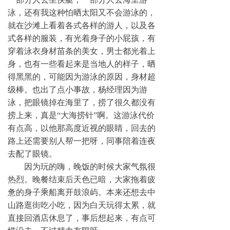
泳，还有我这种怕晒太阳又不会游泳的，
就在沙滩上看着各式各样的游人，以及各
式各样的服装，有光着身子的小屁孩，有
穿着泳衣身材苗条的美女，男士都光着上
身，也有一些看起来是当地人的样子，晒
得黑黑的，可能因为游泳的原因，身材超
级棒
。也出了点小事故，
杨经理因为游
泳，把眼镜掉在海里了，捞了很久都没有
捞上来
，真是“大海捞针”啊。这
游泳代价
有点高，以他那高度近视的眼睛，回去的
路上
还需要别人帮一把呀
，
同事陪着
连夜
去配
了
眼镜。
因为玩的嗨，
晚饭
的时候
大家气氛很
热烈。晚餐结束后天色已暗，大家拖着疲
惫的身子乘船离开鼓浪屿。本来还想去中
山路逛街吃小吃，因为白天玩得太累，就
直接回酒店休息了，事后想起来，有点可