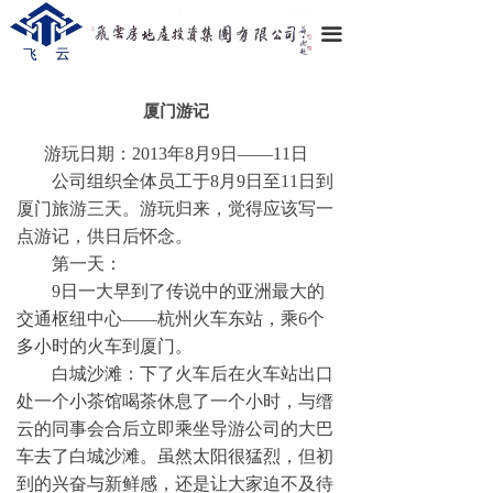
끀
厦门游记
游玩日期：
2013
年
8
月
9
日——
11
日
公司组织全体员工于
8
月
9
日至
11
日到
厦门旅游三天。游玩归来，觉得应该写一
点游记，供日后怀念。
第一天：
9
日一大早到了传说中的亚洲最大的
交通枢纽中心——杭州火车东站，乘
6
个
多小时的火车到厦门。
白城沙滩：下了火车后在火车站出口
处一个小茶馆喝茶休息了一个小时，与缙
云的同事会合后立即乘坐导游公司的大巴
车去了白城沙滩。虽然太阳很猛烈，但初
到的兴奋与新鲜感，还是让大家迫不及待