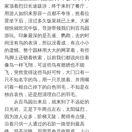
家顶着烈日长途跋涉，终于来到了餐厅，
用游人如织来形容一点都不夸张，抢着位
置坐下后，没过多久饭菜就已上来。大家
很快就吃完中饭。导游带领我们到百鸟园
游玩。印象最深的是孔雀、鹦鹉，去的时
间没有鸟的表演，所以没看成，有点小小
的遗憾。整个园林用大大的网罩着，有些
鸟脚上还锁着铁索，以前我们都说向往着
像鸟一样飞翔，可这些鸟有翅膀也不能
飞，突然觉得这些鸟好可怜
，
大门口有一
只不知名字的鸟，用一只爪抓着、并用嘴
叼着一根自己掉下的白色羽毛，不知是在
独自哀伤，还是想清理自己的羽毛。
从百鸟园出来后，就来到了不远处的
日光岩。正是下午两点左右，太阳猛烈，
因为游人众多，阶梯又陡，爬得有点慢。
沿着只供一人通过的石阶一路登到最高
峰，登高远眺，四周景色尽收眼底。上山