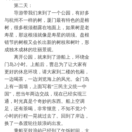
第二天：
导游带我们来到了一个公园
，
有好多
与杭州不一样的树，厦门最有特色的是榕
树，很多根须都露在地面上，如果树是老
寿星，那这根须就像是寿星的胡须。盘根
错节的树根又会长出新的树枝和树叶，形
成独木成林的壮丽景观。
离开公园，就来到了游船上，环绕金
门岛
2
小时。上船后，曹总为了让大家有
更好的休息环境，请大家到二楼的包厢，
一边喝茶，一边浏览海上的风光。金门岛
上有一面墙，上面写着“三民主义统一中
国”，想当年两边交战，现在已经实现三
通，时光真是个奇妙的东西。船上空调
足，还有茶喝，非常惬意，不知不觉
2
个
小时的行程一晃就过去了。回到了岸边，
换了一条渡轮往鼓浪屿出发。
乘船至鼓浪屿已经到了午饭时间，大