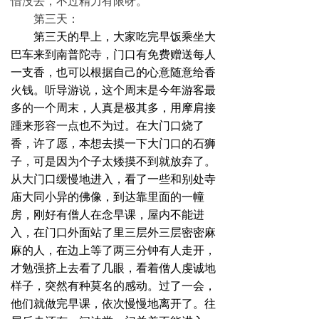
惜没去，不过精力有限呀。
第三天：
第三天的早上，大家吃完早饭乘坐大
巴车来到南普陀寺，门口有免费赠送每人
一支香，也可以根据自己的心意随意给香
火钱。听导游说，这个周末是今年游客最
多的一个周末，人真是极其多，用摩肩接
踵来形容一点也不为过。在大门口烧了
香，许了愿，本想去摸一下大门口的石狮
子，可是因为个子太矮摸不到就放弃了。
从大门口缓慢地进入，看了一些和别处寺
庙大同小异的佛像，到达靠里面的一幢
房，刚好有僧人在念早课，屋内不能进
入，在门口外面站了里三层外三层密密麻
麻的人，在边上等了两三分钟有人走开，
才勉强挤上去看了几眼，看着僧人虔诚地
样子，突然有种莫名的感动。过了一会，
他们就做完早课，依次慢慢地离开了。往