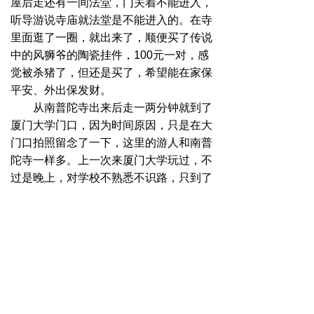
屋后走还有一间法堂，门关着不能进入，
听导游说寺庙就法堂是不能进入的。
在寺
里面逛了一圈，就出来了
，顺便
买了传说
中的风狮爷的陶瓷挂件，
100
元一对，
感
觉
被杀猪了，但还是买了，希望能在家保
平安、外出保发财。
从南
普陀寺
出来后走一两分钟就到了
厦门大学门口，因为时间原因，只是在大
门口拍照留念了一下，这里的游人和南普
陀寺一样多。上一次来厦门大学玩过，不
过是晚上，对学校不熟悉不识路，只到了
食堂吃了一碗海鲜粥，就没有细细地逛，
这是一个小小的遗憾。以前去的那个食堂
有两三层楼，价格与杭州某些大学的食堂
比起来，真是太实惠了，味道也不错，而
且份量足啊。
接下来是
胡里山炮台。这里有保存完
好的德国产的
大炮，是现存
原址上最古老