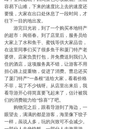
容易下山难，下来的速度比上去的速度还
要慢，大家在出口处休息了一段时间，才
往下一目的地出发。
游完日光岩，到了一个购买本地特产
的超市：闽俗春。到了店里后，服务员给
大家上了水和鱼干、蜜饯等供大家品尝，
在这里同事们买了很多鱼干和厦门特产老
婆饼。店家负责打包，并免费送到我们入
住的酒店，这项服务真不错，让游客不用
担心路上提重物，促进了消费。曹总还买
了厦门特产“一条根”送给大家，看着价格
不菲，花了不少钱呀。从店里出来后，
我
看
导游开心得简直要飞起来了
，估计被我
们的消费能力给“惊喜”了吧。
购物完之后，跟着导游到了海边，一
眼望去，满满的都是游客，海里像下饺子
一样，虽说人多，玩的兴致可不会减少。
一部分人去坐快艇，一部分人去海里游