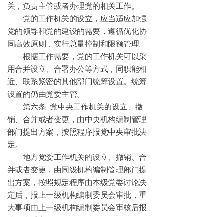
关，负责主管或者办理党的相关工作。
党的工作机关的设立，应当适应加强
党的领导和党的建设的需要，遵循优化协
同高效原则，实行总量控制和限额管理。
根据工作需要，党的工作机关可以采
用合并设立、合署办公等方式，同职能相
近、联系紧密的其他部门统筹设置。统筹
设置的仍由党委主管。
第六条 党中央工作机关的设立、撤
销、合并或者变更，由中央机构编制管理
部门提出方案，按照程序报党中央审批决
定。
地方党委工作机关的设立、撤销、合
并或者变更，由同级机构编制管理部门提
出方案，按照规定程序由本级党委讨论决
定后，报上一级机构编制委员会审批，重
大事项由上一级机构编制委员会审核后报