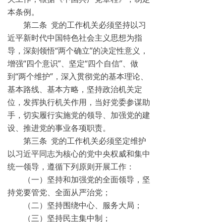
本条例。
第二条 党的工作机关必须坚持以习
近平新时代中国特色社会主义思想为指
导，深刻领悟“两个确立”的决定性意义，
增强“四个意识”、坚定“四个自信”、做
到“两个维护”，深入贯彻党的基本理论、
基本路线、基本方略，坚持政治机关定
位，发挥执行机关作用，当好党委参谋助
手，切实履行实施党的领导、加强党的建
设、推进党的事业各项职责。
第三条 党的工作机关必须坚定维护
以习近平同志为核心的党中央权威和集中
统一领导，遵循下列原则开展工作：
（一）坚持和加强党的全面领导，坚
持党要管党、全面从严治党；
（二）坚持围绕中心、服务大局；
（三）坚持民主集中制；