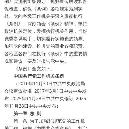
例》实施的组织领导，抓好宣传解读和督
促检查，确保《条例》各项规定落到实
处。党的各级工作机关要深入贯彻执行
《条例》，深刻领会《条例》精神，坚持
政治机关定位，发挥执行机关作用，当好
党委参谋助手，切实履行实施党的领导、
加强党的建设、推进党的事业各项职责。
各地区各部门在执行《条例》中的重要情
况和建议，要及时报告党中央。
《条例》全文如下。
中国共产党工作机关条例
（2016年11月30日中共中央政治局
会议审议批准 2017年3月1日中共中央发
布 2025年11月28日中共中央修订 2025
年11月28日中共中央发布）
第一章 总 则
第一条 为了加强和规范党的工作机
关工作，根据《中国共产党章程》，制定