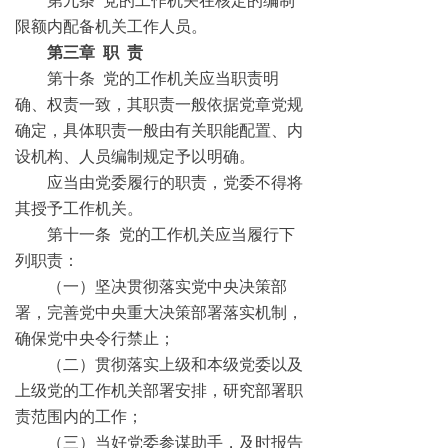
第九条 党的工作机关在核定的编制
限额内配备机关工作人员。
第三章 职 责
第十条 党的工作机关应当职责明
确、权责一致，其职责一般依据党章党规
确定，具体职责一般由有关职能配置、内
设机构、人员编制规定予以明确。
应当由党委履行的职责，党委不得将
其授予工作机关。
第十一条 党的工作机关应当履行下
列职责：
（一）坚决贯彻落实党中央决策部
署，完善党中央重大决策部署落实机制，
确保党中央令行禁止；
（二）贯彻落实上级和本级党委以及
上级党的工作机关部署安排，研究部署职
责范围内的工作；
（三）当好党委参谋助手，及时报告