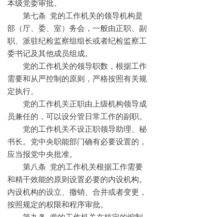
本级党委审批。
第七条 党的工作机关的领导机构是
部（厅、委、室）务会，一般由正职、副
职、派驻纪检监察组组长或者纪检监察工
委书记及其他成员组成。
党的工作机关的领导职数，根据工作
需要和从严控制的原则，严格按照有关规
定执行。
党的工作机关正职由上级机构领导成
员兼任的，可以设分管日常工作的副职。
党的工作机关不设正职领导助理、秘
书长。党中央职能部门确有必要设置的，
应当报党中央批准。
第八条 党的工作机关根据工作需要
和精干效能的原则设置必要的内设机构。
内设机构的设立、撤销、合并或者变更，
按照规定的权限和程序审批。