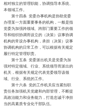
相对独立的管理职能，协调指导本系统、
本领域工作。
第十四条 党委办事机构是协助党委
办理某一方面重要事务的机构，一般是指
党委为加强跨领域、跨部门重要工作的领
导和组织协调而设立的（决策）议事协调
机构的常设办事机构，承担（决策）议事
协调机构的日常工作，可以根据有关规定
履行特定管理职责。
第十五条 党委派出机关是党委为加
强对特定领域、行业、系统领导而派出的
机关，根据有关规定代表党委领导该领
域、行业、系统的工作。
第十六条 党的工作机关应当紧扣职
责任务加强机关党建和内部管理，不断提
高政治能力和业务能力，打造忠诚干净担
当的高素质专业化干部队伍。