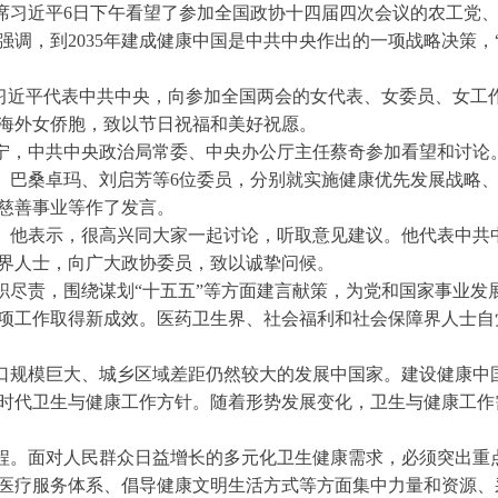
席习近平6日下午看望了参加全国政协十四届四次会议的农工党
调，到2035年建成健康中国是中共中央作出的一项战略决策，
，习近平代表中共中央，向参加全国两会的女代表、女委员、女工
海外女侨胞，致以节日祝福和美好祝愿。
宁，中共中央政治局常委、中央办公厅主任蔡奇参加看望和讨论
、巴桑卓玛、刘启芳等6位委员，分别就实施健康优先发展战略
慈善事业等作了发言。
。他表示，很高兴同大家一起讨论，听取意见建议。他代表中共
界人士，向广大政协委员，致以诚挚问候。
职尽责，围绕谋划“十五五”等方面建言献策，为党和国家事业发
项工作取得新成效。医药卫生界、社会福利和社会保障界人士自
口规模巨大、城乡区域差距仍然较大的发展中国家。建设健康中
时代卫生与健康工作方针。随着形势发展变化，卫生与健康工作
程。面对人民群众日益增长的多元化卫生健康需求，必须突出重
医疗服务体系、倡导健康文明生活方式等方面集中力量和资源、