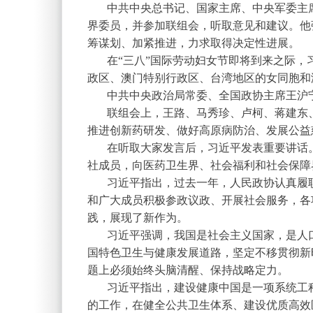
中共中央总书记、国家主席、中央军委主
界委员，并参加联组会，听取意见和建议。他强
筹谋划、加紧推进，力求取得决定性进展。
在“三八”国际劳动妇女节即将到来之际
政区、澳门特别行政区、台湾地区的女同胞和
中共中央政治局常委、全国政协主席王沪
联组会上，王路、马秀珍、卢柯、蒋建东
推进创新药研发、做好高原病防治、发展公益
在听取大家发言后，习近平发表重要讲话
社成员，向医药卫生界、社会福利和社会保障
习近平指出，过去一年，人民政协认真履
和广大成员积极参政议政、开展社会服务，各
践，展现了新作为。
习近平强调，我国是社会主义国家，是人
国特色卫生与健康发展道路，坚定不移贯彻新
题上必须始终头脑清醒、保持战略定力。
习近平指出，建设健康中国是一项系统工
的工作，在健全公共卫生体系、建设优质高效